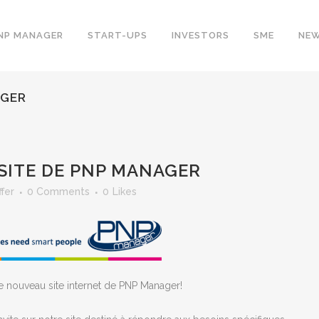
NP MANAGER
START-UPS
INVESTORS
SME
NE
AGER
 SITE DE PNP MANAGER
ffer
0 Comments
0
Likes
e nouveau site internet de PNP Manager!