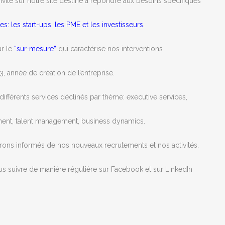
vite sur notre site destiné à répondre aux besoins spécifiques
es:
les start-ups
, les
PME
et les
investisseurs
.
ur le
“sur-mesure”
qui caractérise nos interventions
, année de création de l’entreprise.
ifférents services déclinés par thème: executive services,
ent, talent management, business dynamics.
drons informés de nos nouveaux recrutements et nos activités.
s suivre de manière régulière sur Facebook et sur LinkedIn