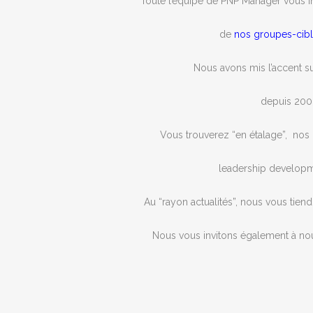
Toute l’équipe de PNP Manager vous in
de
nos groupes-cibl
Nous avons mis l’accent s
depuis 2003
Vous trouverez “en étalage”, nos d
leadership developm
Au “rayon actualités”, nous vous tien
Nous vous invitons également à nou