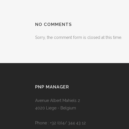
NO COMMENTS
Sorry, the comment form is closed at this time.
PNP MANAGER
Avenue Albert Mahiels 2
4020 Liege - Belgium
Phone : +32 (0)4/ 344 43 12