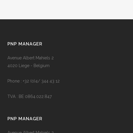
PNP MANAGER
Avenue Albert Mahiels 2
4020 Liege - Belgium
Phone : +32 (0)4/ 344 43 12
TVA : BE 0864.022.847
PNP MANAGER
Avenue Albert Mahiels 2