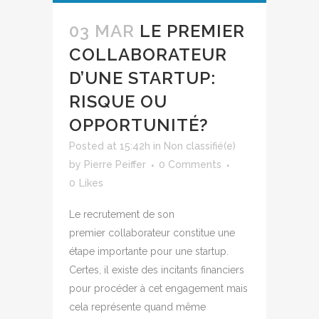
03 MAR
LE PREMIER
COLLABORATEUR
D’UNE STARTUP:
RISQUE OU
OPPORTUNITÉ?
Posted at 15:42h
in
Non classifié(e)
by
Pierre Peiffer
0 Comments
0
Likes
Le recrutement de son
premier collaborateur constitue une
étape importante pour une startup.
Certes, il existe des incitants financiers
pour procéder à cet engagement mais
cela représente quand même