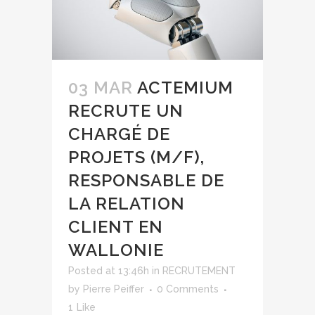
03 MAR
ACTEMIUM
RECRUTE UN
CHARGÉ DE
PROJETS (M/F),
RESPONSABLE DE
LA RELATION
CLIENT EN
WALLONIE
Posted at 13:46h
in
RECRUTEMENT
by
Pierre Peiffer
0 Comments
1
Like