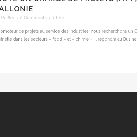
WALLONIE
 Peiffer
0 Comments
1
Like
moteur de projets au service des industries, nous recherchons un Cha
strielle dans les secteurs « food » et « chimie ». Il répondra au Busines