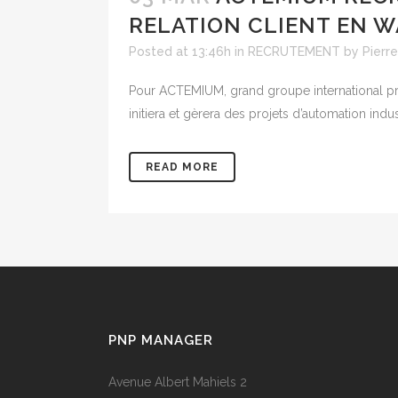
RELATION CLIENT EN 
Posted at 13:46h
in
RECRUTEMENT
by
Pierre
Pour ACTEMIUM, grand groupe international pro
initiera et gèrera des projets d’automation indu
READ MORE
PNP MANAGER
Avenue Albert Mahiels 2