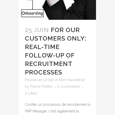
25 JUIN
FOR OUR
CUSTOMERS ONLY:
REAL-TIME
FOLLOW-UP OF
RECRUITMENT
PROCESSES
Posted at 12:05h
in
Non classifié(e)
by
Pierre Peiffer
0 Comments
0
Likes
Confier un processus de recrutement à
PNP Manager, c'est également la