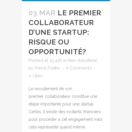
03 MAR
LE PREMIER
COLLABORATEUR
D’UNE STARTUP:
RISQUE OU
OPPORTUNITÉ?
Posted at 15:42h
in
Non classifié(e)
by
Pierre Peiffer
0 Comments
0
Likes
Le recrutement de son
premier collaborateur constitue une
étape importante pour une startup.
Certes, il existe des incitants financiers
pour procéder à cet engagement mais
cela représente quand même