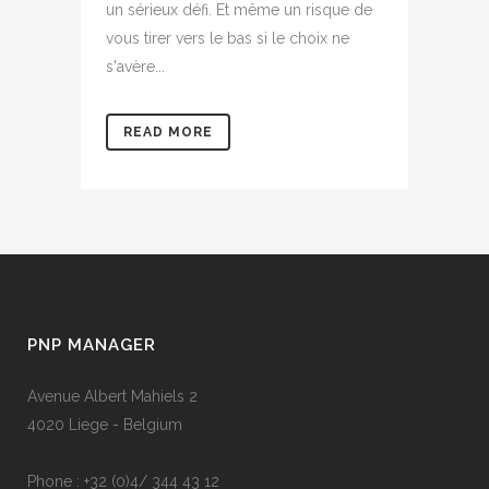
un sérieux défi. Et même un risque de
vous tirer vers le bas si le choix ne
s'avère...
READ MORE
PNP MANAGER
Avenue Albert Mahiels 2
4020 Liege - Belgium
Phone : +32 (0)4/ 344 43 12