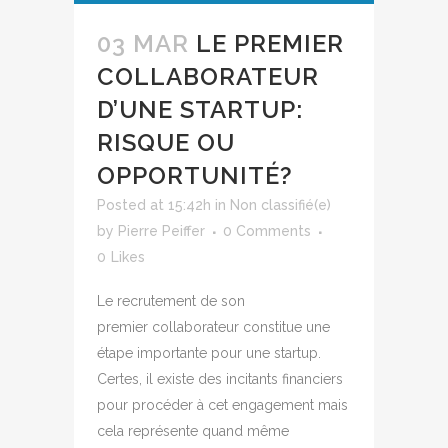
03 MAR
LE PREMIER
COLLABORATEUR
D’UNE STARTUP:
RISQUE OU
OPPORTUNITÉ?
Posted at 15:42h
in
Non classifié(e)
by
Pierre Peiffer
0 Comments
0
Likes
Le recrutement de son
premier collaborateur constitue une
étape importante pour une startup.
Certes, il existe des incitants financiers
pour procéder à cet engagement mais
cela représente quand même